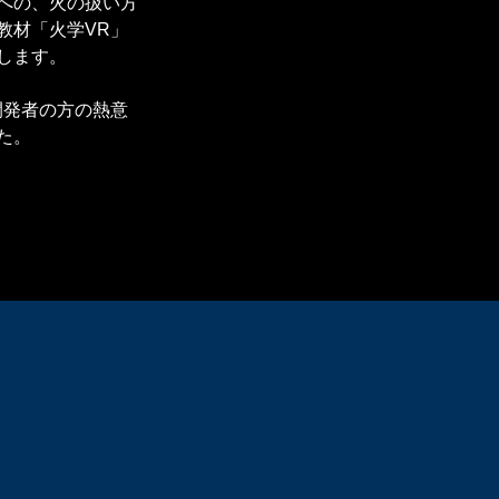
への、火の扱い方
教材「火学VR」
します。
開発者の方の熱意
た。
。