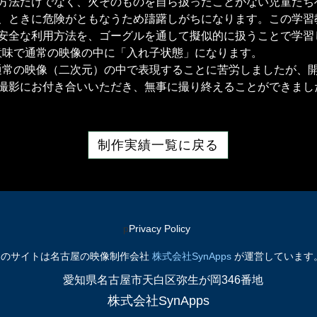
方法だけでなく、火そのものを自ら扱ったことがない児童たち
、ときに危険がともなうため躊躇しがちになります。この学習
安全な利用方法を、ゴーグルを通して擬似的に扱うことで学習
意味で通常の映像の中に「入れ子状態」になります。
通常の映像（二次元）の中で表現することに苦労しましたが、
撮影にお付き合いいただき、無事に撮り終えることができまし
制作実績一覧に戻る
p
​Privacy Policy
このサイトは名古屋の映像制作会社
株式会社SynApps
が運営しています
愛知県名古屋市天白区弥生が岡346番地
株式会社SynApps