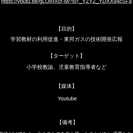
https://youtu.be/gLOlHXcr-iw?si=_YZYZ_YDXX94cSFa
【目的】
学習教材の利用促進・東邦ガスの技術開発広報
【ターゲット】
小学校教諭、児童教育指導者など
【媒体】
Youtube
【備考】