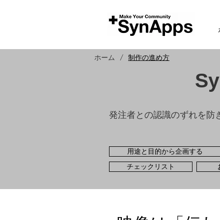
/
ホーム
制作の進め方
S
発注者との認識のずれを防
用途と目的から企画する
チェックリスト