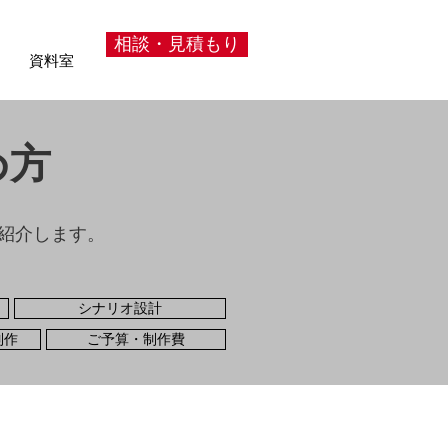
相談・見積もり
資料室
め方
紹介します。
シナリオ設計
制作
ご予算・制作費