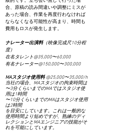
般的です。立ち会い無しで行った場
合、原稿の読み間違いや調整にミスが
あった場合、作業を再度行わなければ
ならなくなる可能性が高まり、時間も
費用もロスが発生します。
ナレーター出演料
（映像完成尺10分程
度）
在名タレント@35,000〜60,000
有名ナレーター@150,000〜300,000
MAスタジオ使用料
 @25,000〜35,000/h
当社の場合、MAスタジオの拘束時間は
〜3分くらいまでのMAではスタジオ使
用は1時間
〜10分くらいまでのMAはスタジオ使用
は2時間
を目安にしています。これは一般的な
使用時間より短めですが、熟練のディ
レクションとMAエンジニアの技能がそ
れを可能にしています。