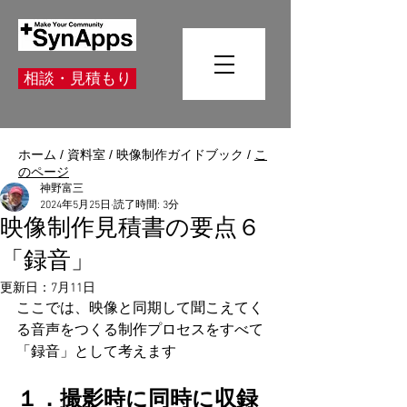
相談・見積もり
ホーム
/
資料室
/
映像制作ガイドブック
/
こ
のページ
神野富三
2024年5月25日
読了時間: 3分
映像制作見積書の要点６
「録音」
更新日：
7月11日
ここでは、映像と同期して聞こえてく
る音声をつくる制作プロセスをすべて
「録音」として考えます
１．撮影時に同時に収録