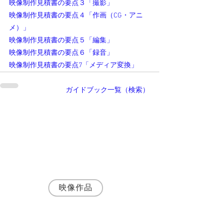
映像制作見積書の要点３「撮影」
映像制作見積書の要点４「作画（CG・アニ
メ）」
映像制作見積書の要点５「編集」
映像制作見積書の要点６「録音」
映像制作見積書の要点7「メディア変換」
ガイドブック一覧（検索）
執筆者・
神野富三
名古屋の映像制作会社 株式会社SynApps 代
表取締役プロデューサー
シナリオ・演出・編集まで一貫して手がける
映像プロデューサー・ディレクターとして、
JR東海・トヨタ自動車など200社以上の映像
制作に携わる。
映像作品