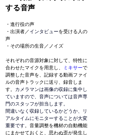
する音声
・進行役の声
・出演者／
インタビュー
を受ける人の
声
・その場所の生音／ノイズ
それぞれの音源対象に対して、特性に
合わせたマイクを用意し、
ミキサー
で
調整した音声を、記録する動画ファイ
ルの音声トラックに送り、録音しま
す。
カメラマン
は画像の収録に集中し
ていますので、音声については音声専
門のスタッフが担当します。
間違いなく収録しているかどうか、リ
アルタイムに
モニター
することが大変
重要です
。音量調整を機材の自動機能
にまかせておくと、思わぬ歪が発生し