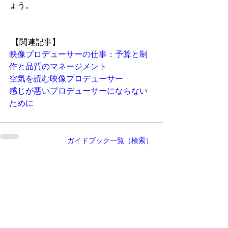
ょう。
 【関連記事】
映像
プロデューサー
の仕事：予算と制
作と品質のマネージメント
空気を読む映像
プロデューサー
感じが悪い
プロデューサー
にならない
ために
ガイドブック一覧（検索）
執筆者・
神野富三
名古屋の映像制作会社 株式会社SynApps 代
表取締役プロデューサー
シナリオ・演出・編集まで一貫して手がける
映像プロデューサー・ディレクターとして、
JR東海・トヨタ自動車など200社以上の映像
制作に携わる。