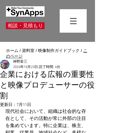
相談・見積もり
ホーム
/
資料室
/
映像制作ガイドブック
/
こ
のページ
神野富三
2024年10月23日
読了時間: 4分
企業における広報の重要性
と映像プロデューサーの役
割
更新日：
7月11日
現代社会において、組織は社会的な存
在として、その活動が常に外部の注目
を集めています。特に企業は、株主、