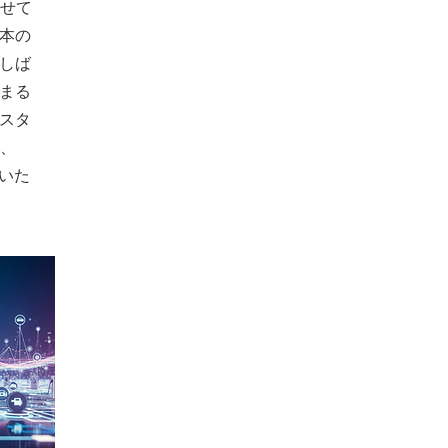
寄せて
本の
しば
まる
スタ
V、
ていた