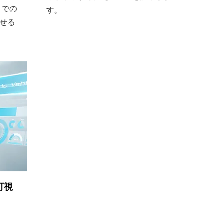
までの
す。
せる
可視