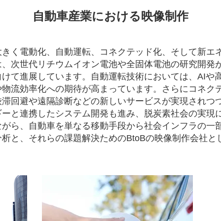
自動車産業における映像制作
大きく電動化、自動運転、コネクテッド化、そして新エネ
は、次世代リチウムイオン電池や全固体電池の研究開発
けて進展しています。自動運転技術においては、AIや
や物流効率化への期待が高まっています。さらにコネク
渋滞回避や遠隔診断などの新しいサービスが実現されつ
ギーと連携したシステム開発も進み、脱炭素社会の実現
ながら、自動車を単なる移動手段から社会インフラの一
析と、それらの課題解決ための​BtoBの映像制作会社と