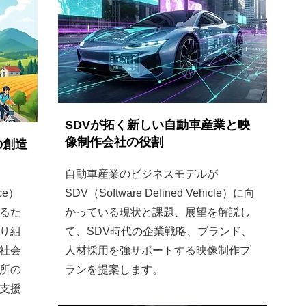
SDVが拓く新しい自動車産業と映
像制作会社の役割
の創造
自動車産業のビジネスモデルが
ice）
SDV（Software Defined Vehicle）に向
るた
かっている現状と課題、展望を解説し
り組
て、SDV時代の企業戦略、ブランド、
社会
人材採用を強サポートする映像制作プ
所の
ランを提案します。
支援