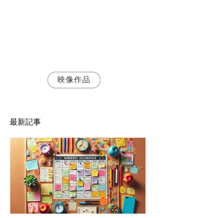
執筆者・
神野富三
名古屋の映像制作会社 株式会社SynApps 代
表取締役プロデューサー
シナリオ・演出・編集まで一貫して手がける
映像プロデューサー・ディレクターとして、
JR東海・トヨタ自動車など200社以上の映像
制作に携わる。
映像作品
最新記事