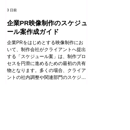
3 日前
企業PR映像制作のスケジュ
ール案作成ガイド
企業PRをはじめとする映像制作にお
いて、制作会社がクライアントへ提出
する「スケジュール案」は、制作プロ
セスを円滑に進めるための最初の共有
物となります。多くの場合、クライア
ントの社内調整や関連部門のスケジュ
ールは提出時点で確定していません。
しかし、制作全体の見通しを示す骨格
がなければ、両者が同じ前提をもって
企画検討や意思決定を進めることは困
難です。そこで制作会社は、あらかじ
め定められている納期から逆算し、必
要な工程を体系立てて配置した「雛