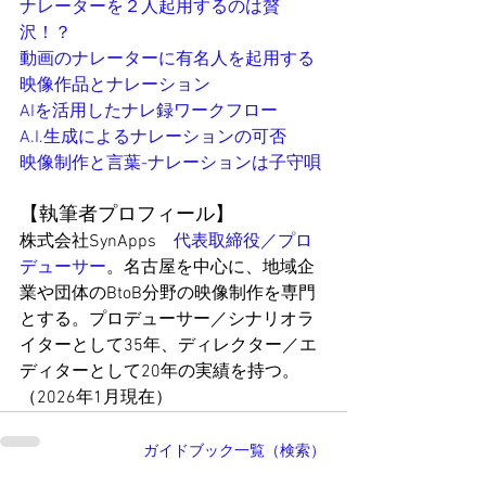
ナレーター
を２人起用するのは贅
沢！？
動画の
ナレーター
に有名人を起用する
映像作品と
ナレー
ション
AIを活用した
ナレ
録ワークフロー
A.I.生成による
ナレー
ションの可否
映像制作と言葉-
ナレー
ションは子守唄
【執筆者プロフィール】
株式会社SynApps　
代表取締役／プロ
デューサー
。名古屋を中心に、地域企
業や団体のBtoB分野の映像制作を専門
とする。プロデューサー／シナリオラ
イターとして35年、ディレクター／エ
ディターとして20年の実績を持つ。
（2026年1月現在）
ガイドブック一覧（検索）