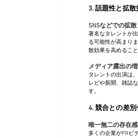
3. 話題性と拡
SNSなどでの拡散
著名なタレントが出
る可能性が高まり
散効果を高めるこ
メディア露出の増
タレントの出演は、
レビや新聞、雑誌
す。
4. 競合との差別
唯一無二の存在感
多くの企業がPRビ