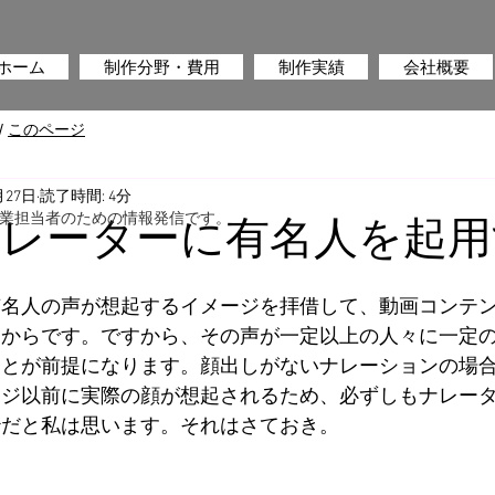
ホーム
制作分野・費用
制作実績
会社概要
/
このページ
月27日
読了時間: 4分
業担当者のための情報発信です。
ナレーターに有名人を起用
有名人の声が想起するイメージを拝借して、動画コンテ
るからです。ですから、その声が一定以上の人々に一定
ことが前提になります。顔出しがないナレーションの場
ージ以前に実際の顔が想起されるため、必ずしもナレー
妙だと私は思います。それはさておき。