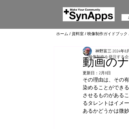
ホーム
/
資料室
/
映像制作ガイドブック
神野富三
2024年8
映像制作を発注する企
動画の
更新日：
2月8日
その理由は、その
染めることができ
させるものがある
るタレントはイメ
あるかどうかは微