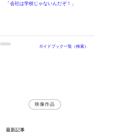
「会社は学校じゃないんだぞ！」
ガイドブック一覧（検索）
執筆者・
神野富三
名古屋の映像制作会社 株式会社SynApps 代
表取締役プロデューサー
シナリオ・演出・編集まで一貫して手がける
映像プロデューサー・ディレクターとして、
JR東海・トヨタ自動車など200社以上の映像
制作に携わる。
映像作品
最新記事