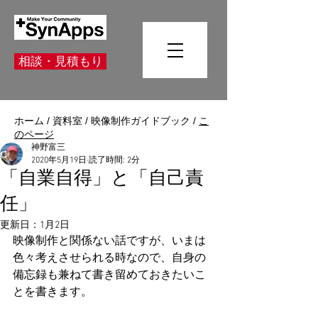
相談・見積もり
ホーム
/
資料室
/
映像制作ガイドブック
/
こ
のページ
神野富三
2020年5月19日
読了時間: 2分
「自業自得」と「自己責
任」
更新日：
1月2日
映像制作と関係ない話ですが、いまは
色々考えさせられる時なので、自身の
備忘録も兼ねて書き留めておきたいこ
とを書きます。