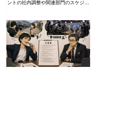
ントの社内調整や関連部門のスケジュ
ールは提出時点で確定していません。
しかし、制作全体の見通しを示す骨格
がなければ、両者が同じ前提をもって
企画検討や意思決定を進めることは困
難です。そこで制作会社は、あらかじ
め定められている納期から逆算し、必
要な工程を体系立てて配置した「雛
形」としてのスケジュール案を提示す
ることになります。 初期ヒアリングと
要件整理 まず、制作会社はクライアン
8月1日
トから提示された納期と、現段階で把
握できる要件を確認します。企業PR
映像制作会社の見積書は価
映像の場合、用途（採用、ブランディ
格だけで比較できるのか？
ング、プロダクト紹介など）や尺、公
開媒体によって必要な作業内容が変わ
自治体や企業が映像制作を発注する
るため、初期ヒアリングでの情報整理
際、複数の会社から見積書を取り、価
は不可欠です。 【初期ヒアリング項
格を比較して発注先を決定することが
目】