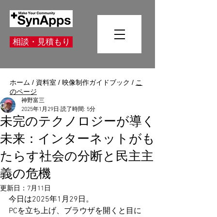
相談・見積もり
ホーム
/
資料室
/
映像制作ガイドブック
/
こ
のページ
神野富三
2025年1月29日
読了時間: 5分
未完のテクノロジーが導く
未来：インターネットがも
たらす社会の分断と民主主
義の危機
更新日：
7月11日
今日は2025年1月29日。
PCを立ち上げ、ブラウザを開くと目に