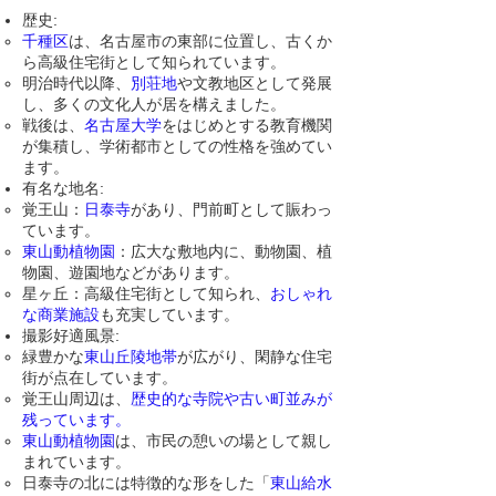
歴史:
千種区
は、名古屋市の東部に位置し、古くか
ら高級住宅街として知られています。
明治時代以降、
別荘地
や文教地区として発展
し、多くの文化人が居を構えました。
戦後は、
名古屋大学
をはじめとする教育機関
が集積し、学術都市としての性格を強めてい
ます。
有名な地名:
覚王山：
日泰寺
があり、門前町として賑わっ
ています。
東山動植物園
：広大な敷地内に、動物園、植
物園、遊園地などがあります。
星ヶ丘：高級住宅街として知られ、
おしゃれ
な商業施設
も充実しています。
撮影好適風景:
緑豊かな
東山丘陵地帯
が広がり、閑静な住宅
街が点在しています。
覚王山周辺は、
歴史的な寺院や古い町並みが
残っています。
東山動植物園
は、市民の憩いの場として親し
まれています。
​日泰寺の北には特徴的な形をした「
東山給水