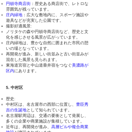
円頓寺商店街
：歴史ある商店街で、レトロな
雰囲気が残っています。
庄内緑地
：広大な敷地内に、スポーツ施設や
遊具などが充実した公園です。
撮影好適風景:
ノリタケの森や円頓寺商店街など、歴史と文
化を感じさせる風景が広がっています。
庄内緑地は、豊かな自然に囲まれた市民の憩
いの場となっています。
再開発が進み、新しい街並みと古い街並みが
混在した風景も見られます。
東海道宮宿と中山道垂井宿をつなぐ
美濃路が
区内
にあります。
5. 中村区
歴史:
中村区は、名古屋市の西部に位置し、
豊臣秀
吉の生誕地
として知られています。
名古屋駅周辺は、交通の要衝として発展し、
多くの企業や商業施設が集積しています。
近年は、再開発が進み、
高層ビルや複合商業