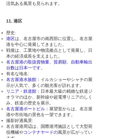
活気ある風景も見られます。
11. 港区
歴史:
港区
は、名古屋市の南西部に位置し、名古屋
港を中心に発展してきました。
戦後は、工業地や物流拠点として発展し、日
本の経済成長を支えました。
名古屋港の取扱貨物量、貿易額、自動車輸出
台数は日本一です
。
有名な地名:
名古屋港水族館
：イルカショーやシャチの展
示が人気で、多くの観光客が訪れます。
リニア・鉄道館
：日本最大級の精緻な鉄道ジ
オラマのほか、新幹線や超電導リニアのしく
み、鉄道の歴史を展示。
名古屋港ポートビル
：展望室からは、名古屋
港や市街地の景色を一望できます。
撮影好適風景:
名古屋港周辺は、国際港湾施設として大型荷
役機械や
コンテナヤード
の
風景が広がってい