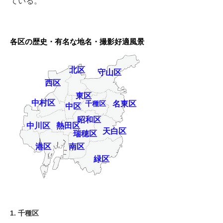
ている。
各区の歴史・有名な地名・撮影好適風景
北区
守山区
西区
東区
中村区
千種区
名東区
中区
昭和区
中川区
熱田区
天白区
瑞穂区
港区
南区
緑区
1. 千種区