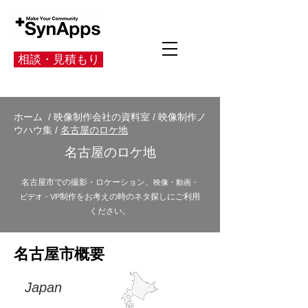
相談・見積もり
ホーム
/
映像制作会社の資料室
/
映像制作ノ
ウハウ集
/
名古屋のロケ地
名古屋のロケ地
名古屋市での撮影・ロケーション、
映像・動画・
制作をお考えの時のネタ探しにご利用
ビデオ・VP
ください。
名古屋市概要
Japan