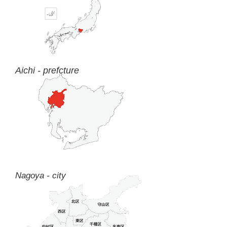
Aichi - prefcture
Nagoya - city