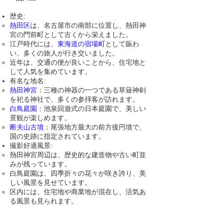
歴史:
熱田区
は、名古屋市の南部に位置し、熱田神
宮の門前町として古くから栄えました。
江戸時代には、
東海道の宿場町
として賑わ
い、多くの旅人が行き交いました。
近年は、交通の便が良いことから、住宅地と
して人気を集めています。
有名な地名:
熱田神宮
：三種の神器の一つである草薙神剣
を祀る神社で、多くの参拝客が訪れます。
白鳥庭園
：池泉回遊式の日本庭園で、美しい
景観が楽しめます。
断夫山古墳
：尾張地方最大の前方後円墳で、
国の史跡に指定されています。
撮影好適風景:
熱田神宮周辺は、歴史的な建造物や古い町並
みが残っています。
白鳥庭園は、四季折々の花々が咲き誇り、美
しい風景を見せています。
区内には、住宅地や商業地が混在し、活気あ
る風景も見られます。