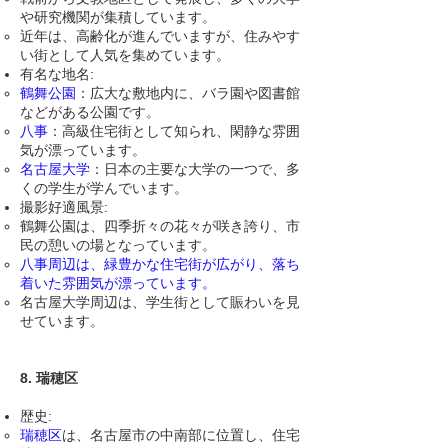
や研究機関が集積しています。
近年は、高齢化が進んでいますが、住みやす
い街として人気を集めています。
有名な地名:
鶴舞公園
：広大な敷地内に、バラ園や図書館
などがある公園です。
八事
：高級住宅街として知られ、閑静な雰囲
気が漂っています。
名古屋大学
：日本の主要な大学の一つで、多
くの学生が学んでいます。
撮影好適風景:
鶴舞公園は、四季折々の花々が咲き誇り、市
民の憩いの場となっています。
八事周辺は、緑豊かな住宅街が広がり、落ち
着いた雰囲気が漂っています。
名古屋大学周辺は、学生街として賑わいを見
せています。
8. 瑞穂区
歴史:
瑞穂区
は
、名古屋市の中南部に位置し、住宅