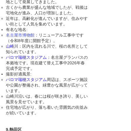
地として発展してきました。
古くから農業が盛んな地域でしたが、戦後は
宅地化が進み、人口が増加しました。
近年は、高齢化が進んでいますが、住みやす
い街として人気を集めています。
有名な地名:
名古屋市博物館
：リニューアル工事中です
（令和8年度に開館予定）。
山崎川
：区内を流れる川で、桜の名所として
知られています。
パロマ瑞穂スタジアム
：名古屋グランパスの
本拠地です。現在建て替え工事中2026年春
完成予定です。
撮影好適風景:
パロマ瑞穂スタジアム
周辺は、スポーツ施設
や公園が整備され、緑豊かな風景が広がって
います。
山崎川沿いは、春には桜が咲き誇り、美しい
風景を見せています。
住宅地が広がり、落ち着いた雰囲気の街並み
が続いています。
9.熱田区