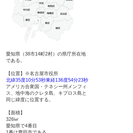
愛知県（38市14町2村）の県庁所在地
である。
【位置】※名古屋市役所
北緯35度10分53秒東経136度54分23秒
アメリカ合衆国・テネシー州メンフィ
ス、地中海のクレタ島、キプロス島と
同じ緯度に位置する。
【面積】
326㎢
愛知県で4番目
1番は豊田市である。