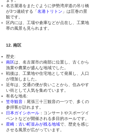
ます。
名古屋港をまたぐように伊勢湾岸道の吊り橋
が3つ連続する「
名港トリトン
」は圧巻の景
観です。
区内には、工場や倉庫などが点在し、工業地
帯の風景も見られます。
12. 南区
歴史:
南区
は、名古屋市の南部に位置し、古くから
漁業や農業が盛んな地域でした。
戦後は、工業地や住宅地として発展し、人口
が増加しました。
近年は、交通の便が良いことから、住みやす
い街として人気を集めています。
有名な地名:
笠寺観音
：尾張三十三観音の一つで、多くの
参拝客が訪れます。
日本ガイシホール
：コンサートやスポーツイ
ベントなどが開催される多目的ホールです。
星崎：古い町並みが残る地域
で、歴史を感じ
させる風景が広がっています。