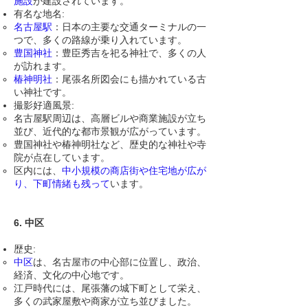
施設
が建設されています。
有名な地名:
名古屋駅
：日本の主要な交通ターミナルの一
つで、多くの路線が乗り入れています。
豊国神社
：豊臣秀吉を祀る神社で、多くの人
が訪れます。
椿神明社
：尾張名所図会にも描かれている古
い神社です。
撮影好適風景:
名古屋駅周辺は、高層ビルや商業施設が立ち
並び、近代的な都市景観が広がっています。
豊国神社や椿神明社など、歴史的な神社や寺
院が点在しています。
区内には、
中小規模の商店街や住宅地が広が
り、下町情緒も残って
います。
6. 中区
歴史:
中区
は、名古屋市の中心部に位置し、政治、
経済、文化の中心地です。
江戸時代には、尾張藩の城下町として栄え、
多くの武家屋敷や商家が立ち並びました。