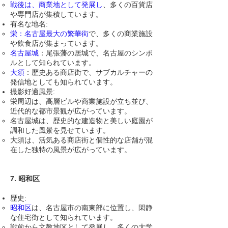
戦後は、商業地として発展し
、多くの百貨店
や専門店が集積しています。
有名な地名:
栄：名古屋最大の繁華街
で、多くの商業施設
や飲食店が集まっています。
名古屋城
：尾張藩の居城で、名古屋のシンボ
ルとして知られています。
大須
：歴史ある商店街で、サブカルチャーの
発信地としても知られています。
撮影好適風景:
栄周辺は、高層ビルや商業施設が立ち並び、
近代的な都市景観が広がっています。
名古屋城は、歴史的な建造物と美しい庭園が
調和した風景を見せています。
大須は、活気ある商店街と個性的な店舗が混
在した独特の風景が広がっています。
7. 昭和区
歴史:
昭和区
は、名古屋市の南東部に位置し、閑静
な住宅街として知られています。
戦前から文教地区として発展し、多くの大学