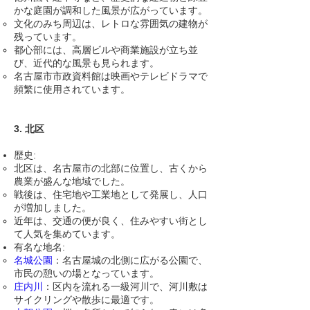
かな庭園が調和した風景が広がっています。
文化のみち周辺は、レトロな雰囲気の建物が
残っています。
都心部には、高層ビルや商業施設が立ち並
び、近代的な
風景も見ら
れます。
名古屋市市政資料館は
映画やテレビドラマで
頻繁に使用されています。
3. 北区
歴史:
北区は、名古屋市の北部に位置し、古くから
農業が盛んな地域でした。
戦後は、住宅地や工業地として発展し、人口
が増加しました。
近年は、交通の便が良く、住みやすい街とし
て人気を集めています。
有名な地名:
名城公園
：名古屋城の北側に広がる公園で、
市民の憩いの場となっています。
庄内川
：区内を流れる一級河川で、河川敷は
サイクリングや散歩に最適です。