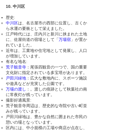
10. 中川区
歴史:
中川区
は、名古屋市の西部に位置し、古くか
ら水運の要衝として栄えました。
江戸時代には、庄内川と新川に挟まれた土地
に、佐屋街道の宿場として「
万場宿
」が置か
れていました。
近年は、工業地や住宅地として発展し、人口
が増加しています。
有名な地名:
荒子観音寺
：尾張四観音の一つで、国の重要
文化財に指定されている多宝塔があります。
戸田川緑地
：広大な敷地内に、スポーツ施設
や遊具などが充実した公園です。
万場の渡し
：。渡しの痕跡として秋葉社の南
に常夜灯が残っています。
撮影好適風景:
荒子観音寺周辺は、歴史的な寺院や古い町並
みが残っています。
戸田川緑地は、豊かな自然に囲まれた市民の
憩いの場となっています。
区内には、中小規模の工場や商店が点在し、