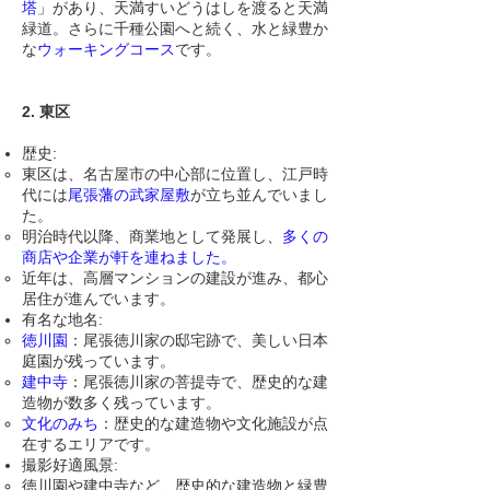
塔
」があり、天満すいどうはしを渡ると天満
緑道。さらに千種公園へと続く、水と緑豊か
な
ウォーキングコース
です。
2. 東区
歴史:
東区は、名古屋市の中心部に位置し、江戸時
代には
尾張藩の武家屋敷
が立ち並んでいまし
た。
明治時代以降、商業地として発展し、
多くの
商店や企業が軒を連ねました。
近年は、高層マンションの建設が進み、都心
居住が進んでいます。
有名な地名:
徳川園
：尾張徳川家の邸宅跡で、美しい日本
庭園が残っています。
建中寺
：尾張徳川家の菩提寺で、歴史的な建
造物が数多く残っています。
文化のみち
：歴史的な建造物や文化施設が点
在するエリアです。
撮影好適風景:
徳川園や建中寺など、歴史的な建造物と緑豊