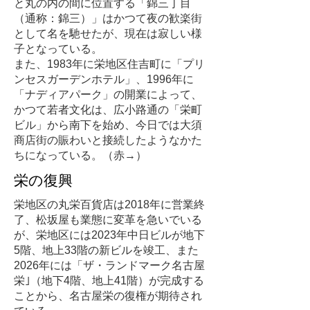
と丸の内の間に位置する「錦三丁目
（通称：錦三）」はかつて夜の歓楽街
として名を馳せたが、現在は寂しい様
子となっている。
​また、1983年に栄地区住吉町に「プリ
ンセスガーデンホテル」、1996年に
「ナディアパーク」の開業によって、
かつて若者文化は、広小路通の「栄町
ビル」から南下を始め、今日では大須
商店街の賑わいと接続したようなかた
ちになっている。（赤→）
栄の復興
栄地区の丸栄百貨店は2018年に営業終
了、松坂屋も業態に変革を急いでいる
が、栄地区には2023年中日ビルが地下
5階、地上33階の新ビルを竣工、また
2026年には「ザ・ランドマーク名古屋
栄｣（地下4階、地上41階）が完成する
ことから、名古屋栄の復権が期待され