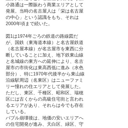
小路通は一際賑わう商業エリアとして
発展。当時の名古屋人は「栄は名古屋
の中心」という認識をもち、それは
2000年頃まで続いた。
図1は1974年ごろの鉄道の路線図だ
が、国鉄（東海道本線）と名古屋鉄道
（名古屋本線）が名古屋市を東西に分
断していることに加え、地下鉄東山線
と名城線の東方への延伸により、名古
屋市の市街化は東高西低に進み（水色
部分）、特に1970年代後半から東山線
沿線駅周辺（名東区）はニューファミ
リー憧れの住エリアとして発展した。
ただし、東区、千種区、昭和区、瑞穂
区には古くからの高級住宅街と言われ
るエリアがあり、それらは今でも存在
している。
バブル崩壊後は、地価の安いエリアへ
の住宅開発が進み、天白区、緑区、守