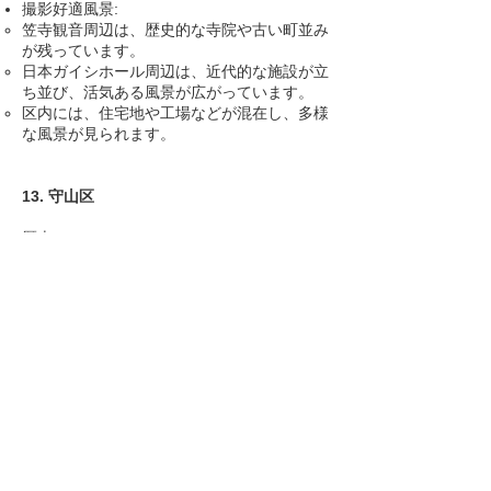
撮影好適風景:
笠寺観音周辺は、歴史的な寺院や古い町並み
が残っています。
日本ガイシホール周辺は、近代的な施設が立
ち並び、活気ある風景が広がっています。
区内には、住宅地や工場などが混在し、多様
な風景が見られます。
13. 守山区
歴史:
守山区
は、名古屋市の北東部に位置し、豊か
な自然が残る地域です。
古くから農業が盛んな地域でしたが、近年は
宅地化が進み、人口が増加しています。
志段味古墳群
をはじめ、歴史的な史跡も多く
残されています。
有名な地名:
志段味古墳群：国の史跡に指定されている古
墳群で、歴史的な価値が高いです。
小幡緑地
：広大な敷地内に、スポーツ施設や
遊具などが充実した公園です。
龍泉寺
：歴史ある寺院で、紅葉の名所として