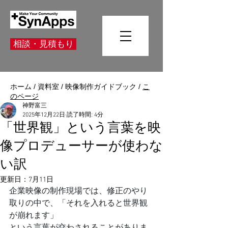
相談・見積もり
ホーム
/
資料室
/
映像制作ガイドブック
/
こ
のページ
神野富三
2025年12月22日
読了時間: 4分
「世界観」という言葉を映
像プロデューサーが使わな
い訳
更新日：
7月11日
企業映像の制作現場では、修正のやり
取りの中で、「それを入れると世界観
が崩れます」