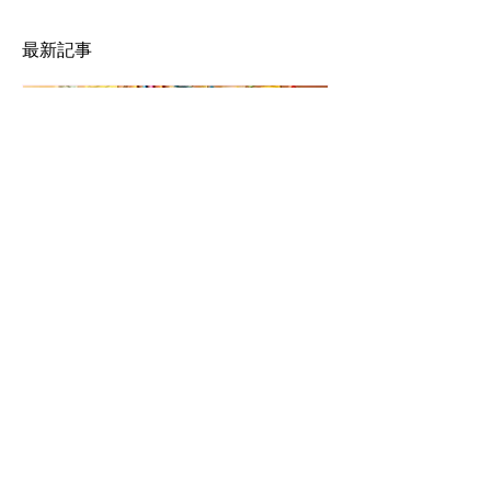
最新記事
2 日前
企業PR映像制作のスケジュ
ール案作成ガイド
企業PRをはじめとする映像制作にお
いて、制作会社がクライアントへ提出
する「スケジュール案」は、制作プロ