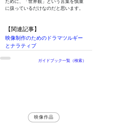
ために、「世界観」という言葉を慎重
に扱っているだけなのだと思います。
【関連記事】
映像制作のためのドラマツルギー
とナラティブ
ガイドブック一覧（検索）
執筆者・
神野富三
名古屋の映像制作会社 株式会社SynApps 代
表取締役プロデューサー
シナリオ・演出・編集まで一貫して手がける
映像プロデューサー・ディレクターとして、
JR東海・トヨタ自動車など200社以上の映像
制作に携わる。
映像作品