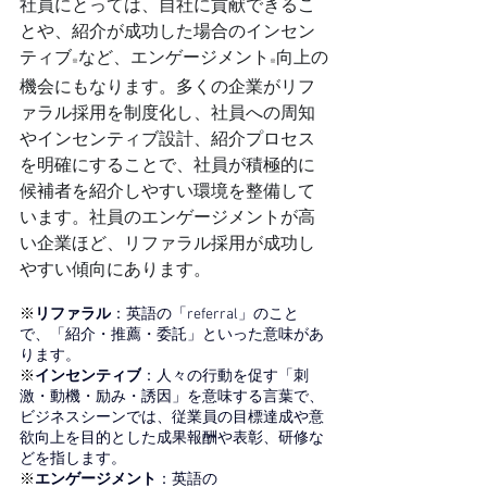
社員にとっては、自社に貢献できるこ
とや、紹介が成功した場合のインセン
ティブ
など、エンゲージメント
向上の
※
※
機会にもなります。多くの企業がリフ
ァラル採用を制度化し、社員への周知
やインセンティブ設計、紹介プロセス
を明確にすることで、社員が積極的に
候補者を紹介しやすい環境を整備して
います。社員のエンゲージメントが高
い企業ほど、リファラル採用が成功し
やすい傾向にあります。
※
リファラル
：英語の「referral」のこと
で、
「紹介・推薦・委託」といった意味があ
ります
。
※
インセンティブ
：
人々の行動を促す「刺
激・動機・励み・誘因」を意味する言葉
で、
ビジネスシーンでは、従業員の目標達成や意
欲向上を目的とした成果報酬や表彰、研修な
どを指します。
※
エンゲージメント
：英語の