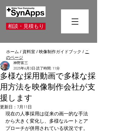
相談・見積もり
ホーム
/
資料室
/
映像制作ガイドブック
/
こ
のページ
神野富三
2025年6月3日
読了時間: 11分
多様な採用動画で多様な採
用方法を映像制作会社が支
援します
更新日：
7月11日
現在の人事採用は従来の画一的な手法
から大きく変化し、多様なルートとア
プローチが併用されている状況です。