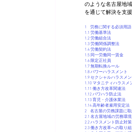
のような名古屋地
を通じて解決を支
1    労務に関する必須用語
1.1 労働基準法
1.2 労働組合法
1.3 労働関係調整法
1.4 労働契約法
1.5 同一労働同一賃金
1.6 限定正社員
1.7 無期転換ルール
1.8 パワーハラスメント
1.9 セクシャルハラスメ
1.10 マタニティハラスメ
1.11 働き方改革関連法
1.12 パワハラ防止法
1.13 育児・介護休業法
1.14 高年齢者雇用安定法
2    名古屋の労務課題
2.1 名古屋地域の労務
2.2 ハラスメント防止対
2.3 働き方改革への取