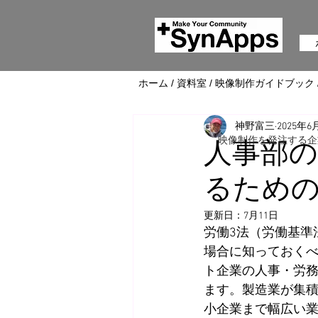
ホーム
/
資料室
/
映像制作ガイドブック
神野富三
2025年6
映像制作を発注する企
人事部の
るため
更新日：
7月11日
労働3法（労働基準
場合に知っておく
ト
企業の人事・労
ます。製造業が集
小企業まで幅広い