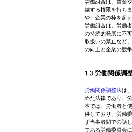
労働組合は、賃金
結する権限を持ち
や、企業の枠を超
労働組合は、労働
の持続的発展に不
取扱いの禁止など
の向上と企業の競
1.3 労働関係調
労働関係調整法
は
めた法律であり、労
本では、労働者と
供しており、労働
ず当事者間での話
である労働委員会