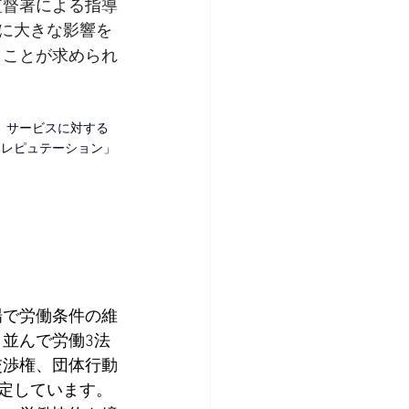
監督署による指導
に大きな影響を
うことが求められ
、サービスに対する
ンレピュテーション」
場で労働条件の維
並んで労働3法
交渉権、団体行動
規定しています。