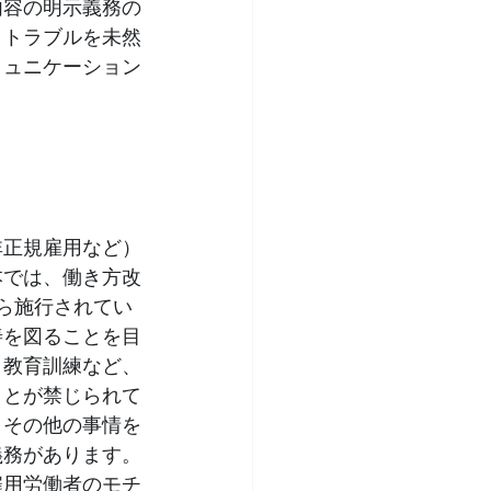
内容の明示義務の
、トラブルを未然
ミュニケーション
非正規雇用など）
本では、働き方改
から施行されてい
善を図ることを目
、教育訓練など、
ことが禁じられて
、その他の事情を
義務があります。
雇用労働者のモチ