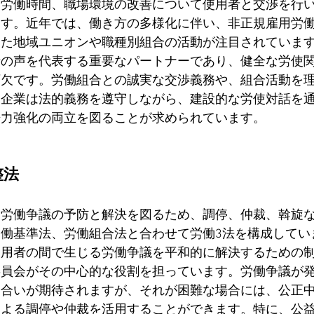
や労働時間、職場環境の改善について使用者と交渉を行
ます。近年では、働き方の多様化に伴い、非正規雇用労
えた地域ユニオンや職種別組合の活動が注目されていま
者の声を代表する重要なパートナーであり、健全な労使
可欠です。労働組合との誠実な交渉義務や、組合活動を
、企業は法的義務を遵守しながら、建設的な労使対話を
争力強化の両立を図ることが求められています。
整法
、労働争議の予防と解決を図るため、調停、仲裁、斡旋
働基準法、労働組合法と合わせて労働3法を構成してい
使用者の間で生じる労働争議を平和的に解決するための
委員会がその中心的な役割を担っています。労働争議が
し合いが期待されますが、それが困難な場合には、公正
による調停や仲裁を活用することができます。特に、公