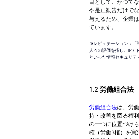
目として、かつて
や是正勧告だけでな
与えるため、企業
ています。
※レピュテーション：
「
人々の評価を指し、IPア
といった情報セキュリティ
1.2 労働組合法
労働組合法
は、労
持・改善を図る権利
の一つに位置づけ
権（労働3権）を憲