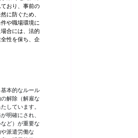
れており、事前の
未然に防ぐため、
条件や職場環境に
た場合には、法的
健全性を保ち、企
る基本的なルール
約の解除（解雇な
果たしています。
務が明確にされ、
ルなど）が重要な
約や派遣労働な