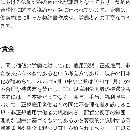
態における労働契約の適正化が課題となっており、契約
の合理性に関する議論が活発に行われています。企業は
労働契約法に則った契約書作成や、労働者との丁寧なコ
います。
一賃金
は、同じ価値の労働に対しては、雇用形態（正規雇用、
賃金を支払うべきであるという考え方であり、現在の日
化が進められ、2020年4月（中小企業は2021年4月）
、不合理な待遇差を禁止し、非正規雇用労働者の待遇改
具体的には、基本給だけでなく、賞与、手当、福利厚生
において、正規雇用労働者との間に不合理な差を設ける
正規・非正規雇用労働者の職務内容、配置の変更の範囲
合理的な理由に基づくものであるかを客観的に説明する
は就業規則や賃金規程の見直しを迫られており、非正規