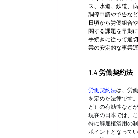
ス、水道、鉄道、
調停申請や予告な
日頃から労働組合
関する課題を早期
手続きに従って適
業の安定的な事業
1.4 労働契約法
労働契約法
は、労
を定めた法律です
ど）の有効性など
現在の日本では、
特に解雇権濫用の
ポイントとなって