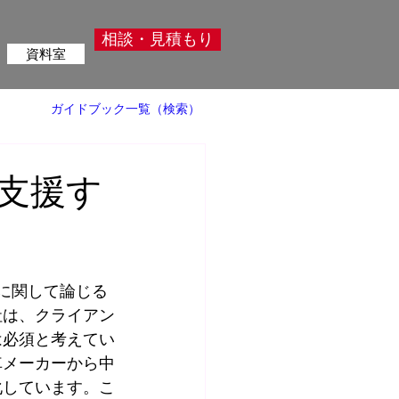
相談・見積もり
資料室
ガイドブック一覧（検索）
支援す
に関して論じる
社は、
クライアン
は必須と考えてい
車メーカーから中
化しています。こ