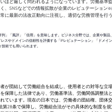
ないほど厳しく問われるようになっています。労働基準
く、SNSなどでの情報拡散が企業のレピュテーション
※
は常に最新の法改正動向に注視し、適切な労務管理を行
評判」「風評」「信用」
を意味します。ビジネス分野では、企業や製品
ドレスやドメインの信頼性を評価する「IPレピュテーション」「ドメイ
技術でも用いられます。﻿
働者が団結して労働組合を結成し、使用者との対等な立
を保障した法律であり、労働基準法、労働関係調整法と
られています。現在の日本では、労働者の団結権、団体
法第28条で保障し、労働組合法がその具体的な制度を