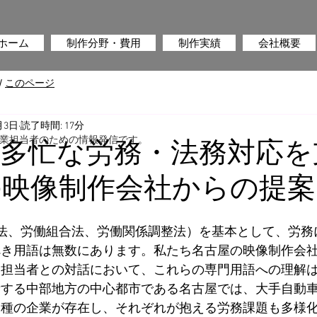
ホーム
制作分野・費用
制作実績
会社概要
/
このページ
月3日
読了時間: 17分
業担当者のための情報発信です。
多忙な労務・法務対応を
の映像制作会社からの提案
法、労働組合法、労働関係調整法）を基本として、労務
べき用語は無数にあります。私たち名古屋の映像制作会
務担当者との対話において、これらの専門用語への理解
積する中部地方の中心都市である名古屋では、大手自動
業種の企業が存在し、それぞれが抱える労務課題も多様