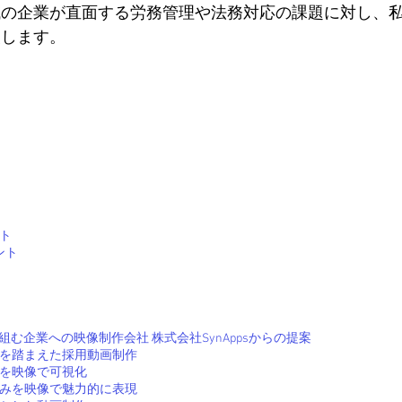
域の企業が直面する労務管理や法務対応の課題に対し、
援します。
ント
ント
に取組む企業への映像制作会社 株式会社SynAppsからの提案
環境を踏まえた採用動画制作
策を映像で可視化
り組みを映像で魅力的に表現