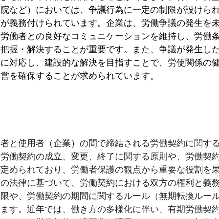
病院など）においては、争議行為に一定の制限が設けら
どが義務付けられています。企業は、労働争議の発生を
や労働者との良好なコミュニケーションを維持し、労働
に把握・解決することが重要です。また、争議が発生し
切に対応し、建設的な解決を目指すことで、労使関係の
運営を確保することが求められています。
働者と使用者（企業）の間で締結される労働契約に関す
。労働契約の成立、変更、終了に関する原則や、労働契
が定められており、労働者保護の観点から重要な役割を
この法律に基づいて、労働契約における双方の権利と義
制限や、労働契約の期間に関するルール（無期転換ルー
います。近年では、働き方の多様化に伴い、有期労働契