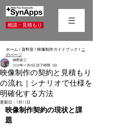
相談・見積もり
ホーム
/
資料室
/
映像制作ガイドブック
/
こ
のページ
神野富三
2025年11月8日
読了時間: 3分
映像制作の契約と見積もり
の流れ｜シナリオで仕様を
明確化する方法
更新日：
7月11日
映像制作契約の現状と課
題