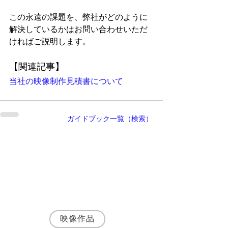
この永遠の課題を、弊社がどのように
解決しているかはお問い合わせいただ
ければご説明します。
【関連記事】
当社の映像制作見積書について
ガイドブック一覧（検索）
執筆者・
神野富三
名古屋の映像制作会社 株式会社SynApps 代
表取締役プロデューサー
シナリオ・演出・編集まで一貫して手がける
映像プロデューサー・ディレクターとして、
JR東海・トヨタ自動車など200社以上の映像
制作に携わる。
映像作品