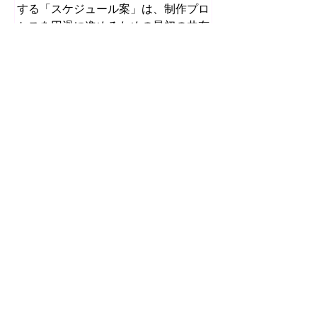
する「スケジュール案」は、制作プロ
セスを円滑に進めるための最初の共有
物となります。多くの場合、クライア
ントの社内調整や関連部門のスケジュ
ールは提出時点で確定していません。
しかし、制作全体の見通しを示す骨格
がなければ、両者が同じ前提をもって
企画検討や意思決定を進めることは困
難です。そこで制作会社は、あらかじ
め定められている納期から逆算し、必
要な工程を体系立てて配置した「雛
形」としてのスケジュール案を提示す
ることになります。 初期ヒアリングと
要件整理 まず、制作会社はクライアン
8月1日
トから提示された納期と、現段階で把
握できる要件を確認します。企業PR
映像制作会社の見積書は価
映像の場合、用途（採用、ブランディ
格だけで比較できるのか？
ング、プロダクト紹介など）や尺、公
開媒体によって必要な作業内容が変わ