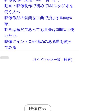
映像制作の変遷・
MA
「音つけ」
動画・映像制作で初めて
MA
スタジオを
使う人へ
映像作品の
音楽を
１曲で済ます動画作
家
動画は短尺であっても
音楽は
3曲以上使
いたい
映像にイントロや溜めのある曲を使っ
てみる
ガイドブック一覧（検索）
執筆者・
神野富三
名古屋の映像制作会社 株式会社SynApps 代
表取締役プロデューサー
シナリオ・演出・編集まで一貫して手がける
映像プロデューサー・ディレクターとして、
JR東海・トヨタ自動車など200社以上の映像
制作に携わる。
映像作品