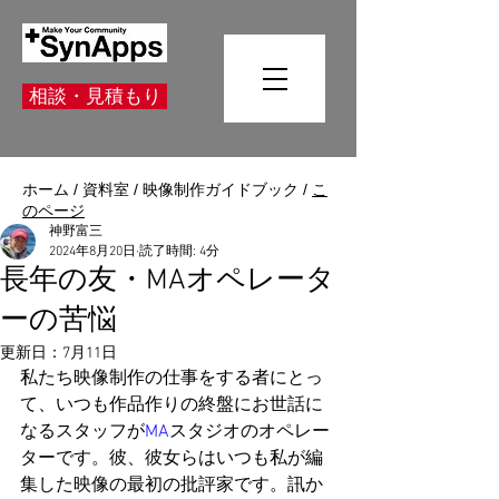
相談・見積もり
ホーム
/
資料室
/
映像制作ガイドブック
/
こ
のページ
神野富三
2024年8月20日
読了時間: 4分
長年の友・MAオペレータ
ーの苦悩
更新日：
7月11日
私たち映像制作の仕事をする者にとっ
て、いつも作品作りの終盤にお世話に
なるスタッフが
MA
スタジオのオペレー
ターです。彼、彼女らはいつも私が編
集した映像の最初の批評家です。訊か