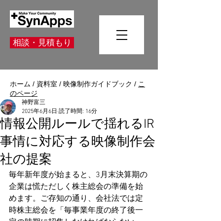
相談・見積もり
ホーム
/
資料室
/
映像制作ガイドブック
/
こ
のページ
神野富三
2025年6月6日
読了時間: 16分
情報公開ルールで揺れるIR
事情に対応する映像制作会
社の提案
毎年新年度が始まると、3月末決算期の
企業は慌ただしく株主総会の準備を始
めます。ご存知の通り、会社法では定
時株主総会を「毎事業年度の終了後一