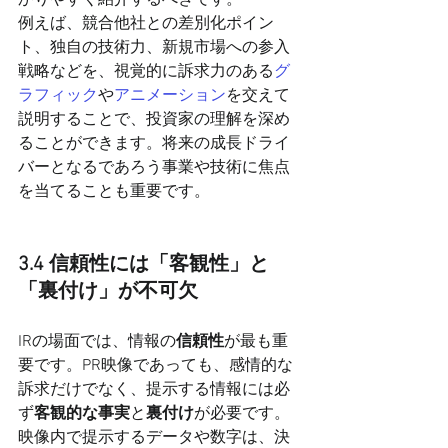
かりやすく紹介するべきです。
例えば、競合他社との差別化ポイン
ト、独自の技術力、新規市場への参入
戦略などを、視覚的に訴求力のある
グ
ラフィック
や
アニメーション
を交えて
説明することで、投資家の理解を深め
ることができます。将来の成長ドライ
バーとなるであろう事業や技術に焦点
を当てることも重要です。
3.4 信頼性には「客観性」と
「裏付け」が不可欠
IRの場面では、情報の
信頼性
が最も重
要です。PR映像であっても、感情的な
訴求だけでなく、提示する情報には必
ず
客観的な事実
と
裏付け
が必要です。
映像内で提示するデータや数字は、決