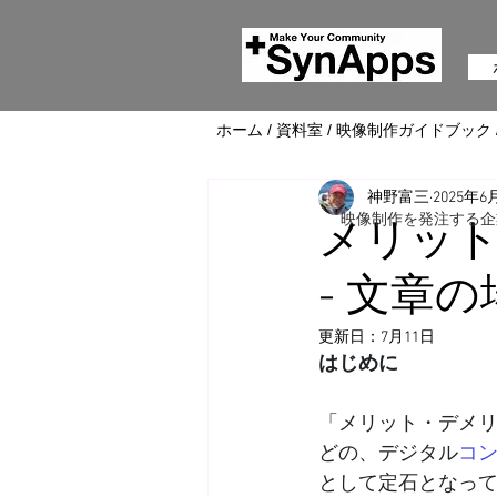
ホーム
/
資料室
/
映像制作ガイドブック
神野富三
2025年6
映像制作を発注する企
メリッ
- 文章
更新日：
7月11日
はじめに
「メリット・デメリ
どの、デジタル
コ
として定石となっ