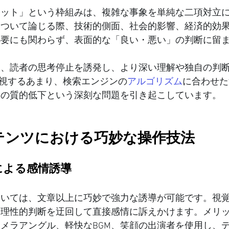
リット」という枠組みは、複雑な事象を単純な二項対立
について論じる際、技術的側面、社会的影響、経済的効
必要にも関わらず、表面的な「良い・悪い」の判断に留
は、読者の思考停止を誘発し、より深い理解や独自の判
重視するあまり、検索エンジンの
アルゴリズム
に合わせた
報の質的低下という深刻な問題を引き起こしています。
ンテンツにおける巧妙な操作技法
出による感情誘導
おいては、文章以上に巧妙で強力な誘導が可能です。視
の理性的判断を迂回して直接感情に訴えかけます。メリ
メラアングル、軽快なBGM、笑顔の出演者を使用し、