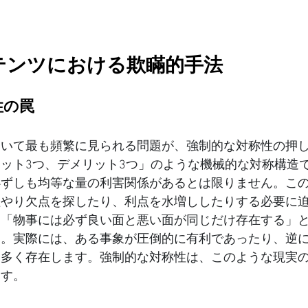
ンテンツにおける欺瞞的手法
性の罠
おいて最も頻繁に見られる問題が、強制的な対称性の押
ット3つ、デメリット3つ」のような機械的な対称構造
必ずしも均等な量の利害関係があるとは限りません。こ
理やり欠点を探したり、利点を水増ししたりする必要に
は「物事には必ず良い面と悪い面が同じだけ存在する」
す。実際には、ある事象が圧倒的に有利であったり、逆
も多く存在します。強制的な対称性は、このような現実
ます。