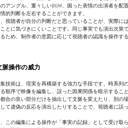
のアングル、重々しいBGM、困った表情の出演者を配
感情的判断を左右することができます。
は、視聴者が自分の判断だと思っていることが、実際に
ることに気づきにくいことです。同じ事実でも演出次第
きるため、制作者の意図に応じて視聴者の認識を操作す
る文脈操作の威力
編集技術は、現実を再構築する強力な手段です。時系列
なる順序で映像を編集し、誤った因果関係を暗示するこ
ら都合の良い部分だけを抽出して文脈を変えたり、別の
入して虚偽の反応を演出したりすることで、視聴者に誤
。
は、この編集による操作が「事実の記録」として受け取