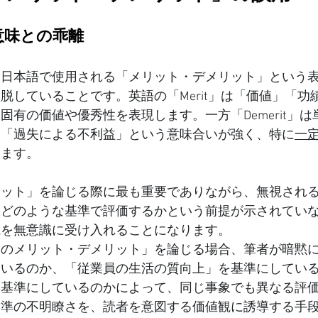
の意味との乖離
、日本語で使用される「メリット・デメリット」という
脱していることです。英語の「Merit」は「価値」「功
固有の価値や優秀性を表現します。一方「Demerit」
」「過失による不利益」という意味合いが強く、特に
一
します。
リット」を論じる際に最も重要でありながら、無視され
。どのような基準で評価するかという前提が示されてい
観を無意識に受け入れることになります。
クのメリット・デメリット」を論じる場合、筆者が暗黙
ているのか、「従業員の生活の質向上」を基準にしてい
を基準にしているのかによって、同じ事象でも異なる評
基準の不明瞭さを、読者を意図する価値観に誘導する手