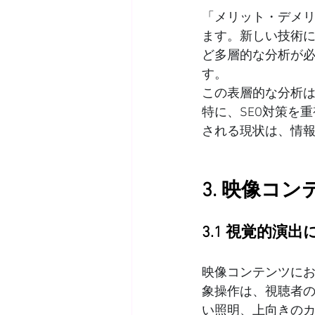
「メリット・デメ
ます。新しい技術
ど多層的な分析が
す。
この表層的な分析
特に、SEO対策を
される現状は、情
3. 映像コ
3.1 視覚的演
映像コンテンツに
象操作は、視聴者
い照明、上向きのカ