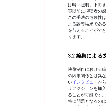
は暗い照明、下向き
容以前に視聴者の
この手法の危険性
よる誘導結果であ
を与えることがで
ります。
3.2 編集によ
映像制作における
の因果関係とは異
い
インタビュー
か
リアクションを挿
ることが可能です
特に問題となるの