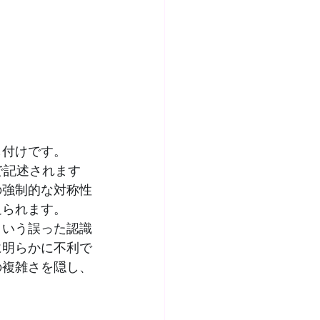
し付けです。
で記述されます
の強制的な対称性
迫られます。
という誤った認識
に明らかに不利で
の複雑さを隠し、