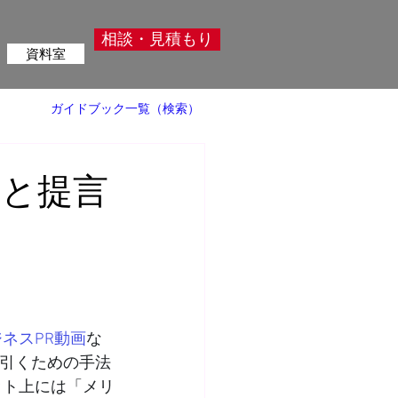
相談・見積もり
資料室
ガイドブック一覧（検索）
瞞と提言
ネスPR動画
な
を引くための手法
ット上には「メリ