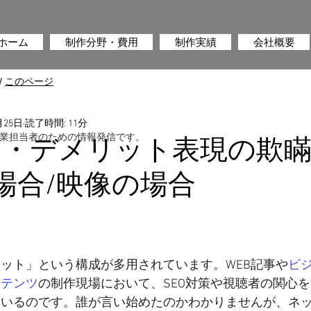
ホーム
制作分野・費用
制作実績
会社概要
/
このページ
月25日
読了時間: 11分
業担当者のための情報発信です。
ト・デメリット表現の欺
の場合/映像の場合
ット」という構成が多用されています。WEB記事や
ビジ
ンテンツ
の制作現場において、SEO対策や視聴者の関心
ているのです。誰が言い始めたのかわかりませんが、ネ