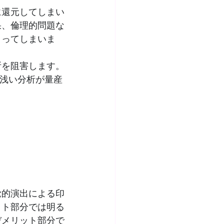
に還元してしまい
果、倫理的問題な
まってしまいま
断を阻害します。
浅い分析が量産
覚的演出による印
ット部分では明る
デメリット部分で