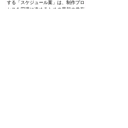
する「スケジュール案」は、制作プロ
セスを円滑に進めるための最初の共有
物となります。多くの場合、クライア
ントの社内調整や関連部門のスケジュ
ールは提出時点で確定していません。
しかし、制作全体の見通しを示す骨格
がなければ、両者が同じ前提をもって
企画検討や意思決定を進めることは困
難です。そこで制作会社は、あらかじ
め定められている納期から逆算し、必
要な工程を体系立てて配置した「雛
形」としてのスケジュール案を提示す
ることになります。 初期ヒアリングと
要件整理 まず、制作会社はクライアン
5 日前
トから提示された納期と、現段階で把
握できる要件を確認します。企業PR
映像制作会社の見積書は価
映像の場合、用途（採用、ブランディ
格だけで比較できるのか？
ング、プロダクト紹介など）や尺、公
開媒体によって必要な作業内容が変わ