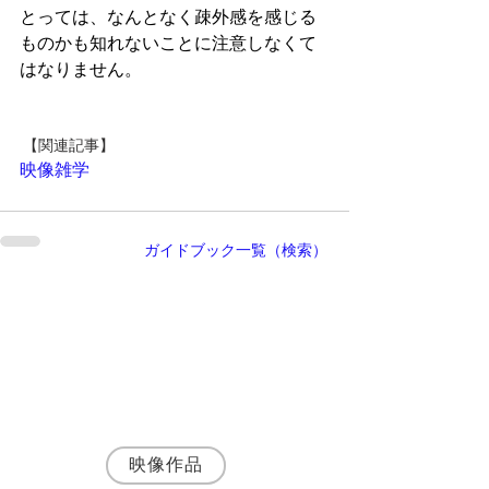
とっては、なんとなく疎外感を感じる
ものかも知れないことに注意しなくて
はなりません。
 【関連記事】
映像雑学
ガイドブック一覧（検索）
執筆者・
神野富三
名古屋の映像制作会社 株式会社SynApps 代
表取締役プロデューサー
シナリオ・演出・編集まで一貫して手がける
映像プロデューサー・ディレクターとして、
JR東海・トヨタ自動車など200社以上の映像
制作に携わる。
映像作品