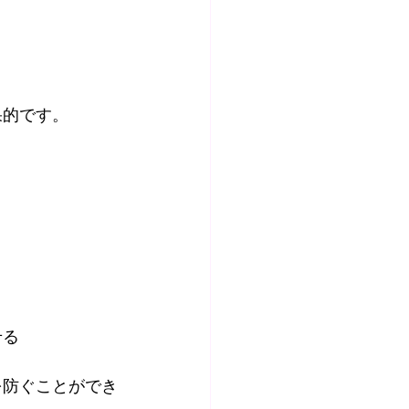
果的です。
せる
を防ぐことができ