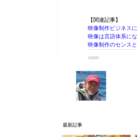
【関連記事】
映像制作ビジネス
映像は
言語体
系に
映像制作のセンス
執筆者・
神
名古屋の映像
シナリオ・
JR東海・ト
最新記事