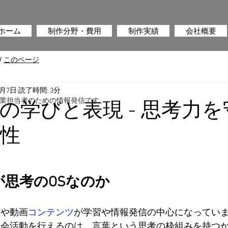
ホーム
制作分野・費用
制作実績
会社概要
/
このページ
0月7日
読了時間: 3分
業担当者のための情報発信です。
の学びと表現 - 思考力
性
葉が思考のOSなのか
像や動画
コンテンツ
が学習や情報発信の中心になってい
社会活動を行えるのは、言葉という思考の枠組みを持つ