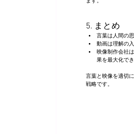
ます。
5. まとめ
言葉は人間の
動画は理解の
映像制作会社
果を最大化で
言葉と映像を適切
戦略です。