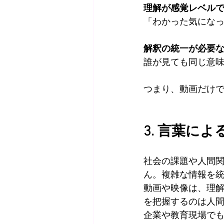
理解が感覚レベル
「わかった気にな
解釈の統一が必要
誰が見ても同じ意
つまり、動画だけ
3. 言葉に
社会の課題や人間
ん。複雑な情報を
動画や映像は、理
を把握するのは人
企業や教育現場で