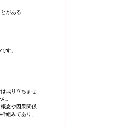
ことがある
る
のです。
では成り立ちませ
せん。
、概念や因果関係
の枠組みであり、