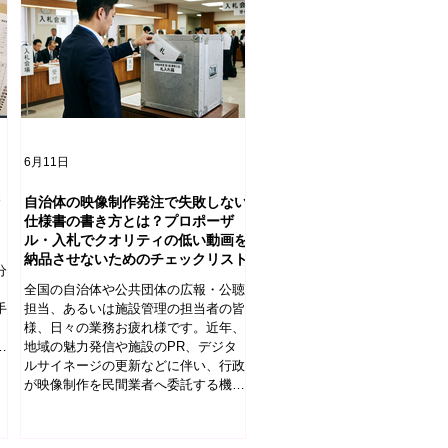
6月11日
自治体の映像制作発注で失敗しない
仕様書の書き方とは？プロポーザ
ル・入札でクオリティの低い動画を
納品させないためのチェックリスト
分
全国の自治体や公共団体の広報・公聴
手
担当、あるいは施設管理の担当者の皆
様、日々の業務お疲れ様です。近年、
し
地域の魅力発信や施設のPR、デジタ
仕
ルサイネージの更新などに伴い、行政
ま
が映像制作を民間業者へ委託する機会
が非常に増えています。 しかしその
一方で、「予算をかけて入札を行った
のに、期待していたクオリティとは大