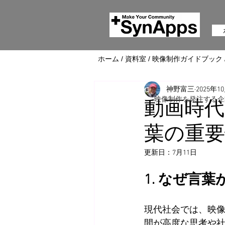
ホーム
/
資料室
/
映像制作ガイドブック
神野富三
2025年1
映像制作を発注する企
動画時代
葉の重要
更新日：
7月11日
1. なぜ言
現代社会では、映
間が高度な思考や