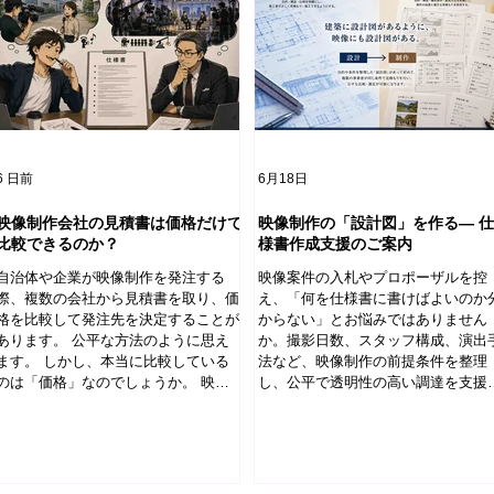
6 日前
6月18日
映像制作会社の見積書は価格だけで
映像制作の「設計図」を作る― 仕
比較できるのか？
様書作成支援のご案内
自治体や企業が映像制作を発注する
映像案件の入札やプロポーザルを控
際、複数の会社から見積書を取り、価
え、「何を仕様書に書けばよいのか
格を比較して発注先を決定することが
からない」とお悩みではありません
あります。 公平な方法のように思え
か。撮影日数、スタッフ構成、演出
ます。 しかし、本当に比較している
法など、映像制作の前提条件を整理
のは「価格」なのでしょうか。 映像
し、公平で透明性の高い調達を支援
制作では、この前提が成り立たないこ
ます。自治体・公共団体向けの映像
とがあります。 同じ仕様書でも、同
様書作成・基本設計のご相談を承り
じ映像を思い描くとは限らない 例え
す。
ば、仕様書に 「5分程度の企業PR映像
を制作する。」 と書かれていたとし