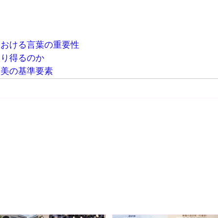
における
言葉の
重要性
なり得るのか
と美の基準要素
野富三
制作会社 株式会社SynApps 代表取締役プロデューサー
演出・編集まで一貫して手がける映像プロデューサー・ディレクターと
ヨタ自動車など200社以上の映像制作に携わる。