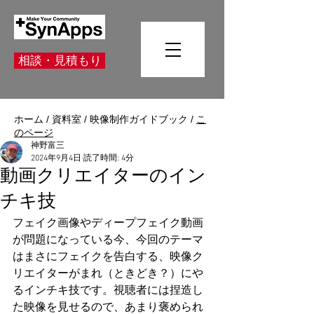
相談・見積もり
ホーム
/
資料室
/
映像制作ガイドブック
/
こ
のページ
神野富三
2024年9月4日
読了時間: 4分
動画クリエイターのイン
チキ技
フェイク画像やディープフェイク動画
が問題になっている今、今回のテーマ
はまさにフェイクを告白する、映像ク
リエイターがまれ（ときどき？）にや
るインチキ技です。視聴者には捏造し
た映像を見せるので、あまり褒められ