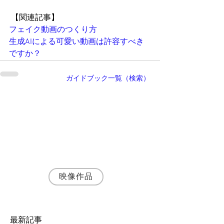
 【関連記事】
フェイク
動画のつくり方
生成AIによる可愛い動画は許容すべき
ですか？
ガイドブック一覧（検索）
執筆者・
神野富三
名古屋の映像制作会社 株式会社SynApps 代
表取締役プロデューサー
シナリオ・演出・編集まで一貫して手がける
映像プロデューサー・ディレクターとして、
JR東海・トヨタ自動車など200社以上の映像
制作に携わる。
映像作品
最新記事