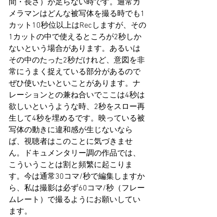
間・長さ）が足らない時です。通常カ
メラマンはどんな被写体を撮る時でも1
カット10秒位以上はRecしますが、その
1カットの中で使えるところが2秒しか
ないという場合があります。あるいは
その中のたった2秒だけれど、意図を非
常にうまく捉えている部分があるので
ぜひ使いたいといことがあります。ナ
レーションとの兼ね合いでここは4秒は
欲しいというような時、2秒をスロー再
生して4秒を埋めるです。映っている被
写体の動きに違和感が生じないなら
ば、視聴者はこのことに気づきませ
ん。ドキュメンタリー調の作品では、
こういうことは割と頻繁に起こりま
す。今は通常30コマ/秒で編集しますか
ら、私は撮影は必ず60コマ/秒（フレー
ムレート）で撮るようにお願いしてい
ます。