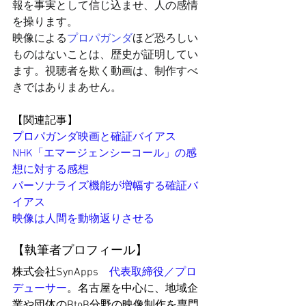
報を事実として信じ込ませ、人の感情
を操ります。
映像による
プロパガンダ
ほど恐ろしい
ものはないことは、歴史が証明してい
ます。視聴者を欺く動画は、制作すべ
きではありまあせん。
【関連記事】
プロパガンダ
映画と確証バイアス
NHK「エマージェンシーコール」の感
想に対する感想
パーソナライズ機能が増幅する確証バ
イアス
映像は人間を動物返りさせる
【執筆者プロフィール】
株式会社SynApps　
代表取締役／プロ
デューサー
。名古屋を中心に、地域企
業や団体のBtoB分野の映像制作を専門