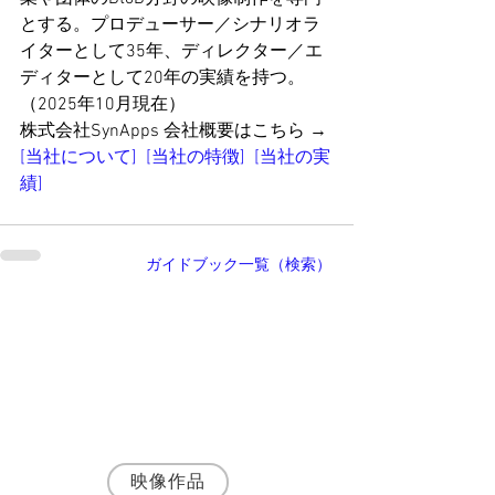
とする。プロデューサー／シナリオラ
イターとして35年、ディレクター／エ
ディターとして20年の実績を持つ。
（2025年10月現在）
株式会社SynApps 会社概要はこちら → 
[当社について]
[当社の特徴]
[当社の実
績]
ガイドブック一覧（検索）
執筆者・
神野富三
名古屋の映像制作会社 株式会社SynApps 代
表取締役プロデューサー
シナリオ・演出・編集まで一貫して手がける
映像プロデューサー・ディレクターとして、
JR東海・トヨタ自動車など200社以上の映像
制作に携わる。
映像作品