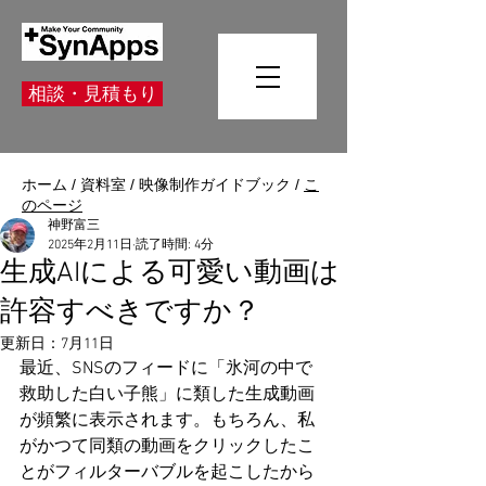
相談・見積もり
ホーム
/
資料室
/
映像制作ガイドブック
/
こ
のページ
神野富三
2025年2月11日
読了時間: 4分
生成AIによる可愛い動画は
許容すべきですか？
更新日：
7月11日
最近、SNSのフィードに「氷河の中で
救助した白い子熊」に類した生成動画
が頻繁に表示されます。もちろん、私
がかつて同類の動画をクリックしたこ
とがフィルターバブルを起こしたから