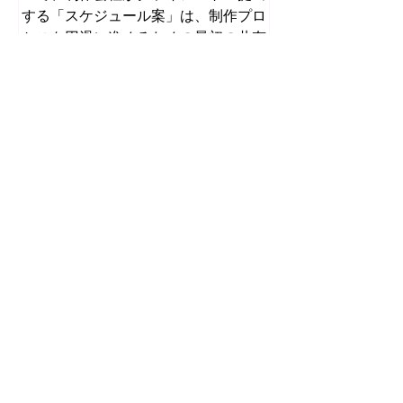
する「スケジュール案」は、制作プロ
セスを円滑に進めるための最初の共有
物となります。多くの場合、クライア
ントの社内調整や関連部門のスケジュ
ールは提出時点で確定していません。
しかし、制作全体の見通しを示す骨格
がなければ、両者が同じ前提をもって
企画検討や意思決定を進めることは困
難です。そこで制作会社は、あらかじ
め定められている納期から逆算し、必
要な工程を体系立てて配置した「雛
形」としてのスケジュール案を提示す
ることになります。 初期ヒアリングと
要件整理 まず、制作会社はクライアン
8月1日
トから提示された納期と、現段階で把
握できる要件を確認します。企業PR
映像制作会社の見積書は価
映像の場合、用途（採用、ブランディ
格だけで比較できるのか？
ング、プロダクト紹介など）や尺、公