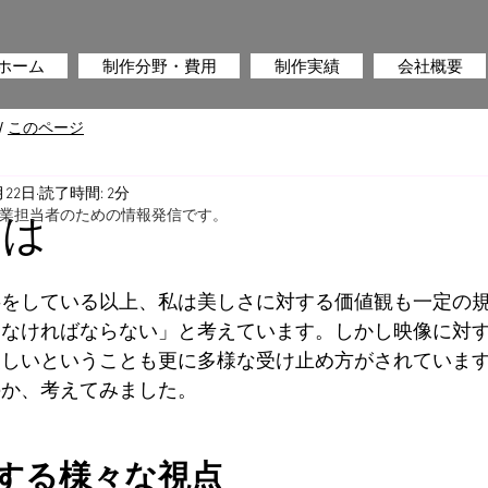
ホーム
制作分野・費用
制作実績
会社概要
/
このページ
月22日
読了時間: 2分
業担当者のための情報発信です。
とは
事をしている以上、私は美しさに対する価値観も一定の
くなければならない」と考えています。しかし映像に対
美しいということも更に多様な受け止め方がされていま
のか、考えてみました。
する様々な視点