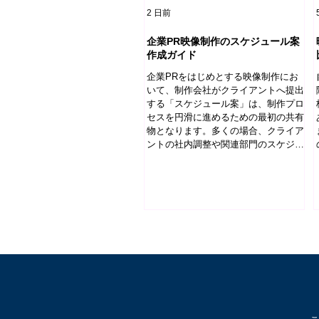
2 日前
企業PR映像制作のスケジュール案
作成ガイド
企業PRをはじめとする映像制作にお
いて、制作会社がクライアントへ提出
する「スケジュール案」は、制作プロ
セスを円滑に進めるための最初の共有
物となります。多くの場合、クライア
ントの社内調整や関連部門のスケジュ
ールは提出時点で確定していません。
しかし、制作全体の見通しを示す骨格
がなければ、両者が同じ前提をもって
企画検討や意思決定を進めることは困
難です。そこで制作会社は、あらかじ
め定められている納期から逆算し、必
要な工程を体系立てて配置した「雛
形」としてのスケジュール案を提示す
ることになります。 初期ヒアリング
と要件整理 まず、制作会社はクライ
アントから提示された納期と、現段階
で把握できる要件を確認します。企業