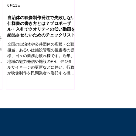
6月11日
自治体の映像制作発注で失敗しない
仕様書の書き方とは？プロポーザ
ル・入札でクオリティの低い動画を
納品させないためのチェックリスト
分
全国の自治体や公共団体の広報・公聴
手
担当、あるいは施設管理の担当者の皆
様、日々の業務お疲れ様です。近年、
し
地域の魅力発信や施設のPR、デジタ
仕
ルサイネージの更新などに伴い、行政
ま
が映像制作を民間業者へ委託する機会
が非常に増えています。 しかしその
一方で、「予算をかけて入札を行った
のに、期待していたクオリティとは大
きく異なるチープな動画が納品されて
しまった」「納品直前になって、業者
側との間で追加費用や修正回数をめぐ
るトラブルが発生してしまった」とい
う、いわゆる“発注事故”が後を絶ちま
せん。 なぜ、ルール通りの手続きを
踏んでいるのに、このようなミスマッ