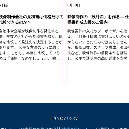
5 日前
6月18日
映像制作会社の見積書は価格だけで
映像制作の「設計図」を作る― 仕
比較できるのか？
様書作成支援のご案内
自治体や企業が映像制作を発注する
映像案件の入札やプロポーザルを控
際、複数の会社から見積書を取り、価
え、「何を仕様書に書けばよいのか
格を比較して発注先を決定することが
からない」とお悩みではありません
あります。 公平な方法のように思え
か。撮影日数、スタッフ構成、演出
ます。 しかし、本当に比較している
法など、映像制作の前提条件を整理
のは「価格」なのでしょうか。 映像
し、公平で透明性の高い調達を支援
制作では、この前提が成り立たないこ
ます。自治体・公共団体向けの映像
とがあります。 同じ仕様書でも、同
様書作成・基本設計のご相談を承り
じ映像を思い描くとは限らない 例え
す。
ば、仕様書に 「5分程度の企業PR映像
を制作する。」 と書かれていたとし
ます。 この仕様書を読んだ二人のプ
ロデューサーが、同じ映像を思い浮か
べるでしょうか。 あるプロデューサ
ーは、 「インタビュー中心のシンプ
ルなENG撮影で十分だろう。」 と考
p
​Privacy Policy
えるかもしれません。 一方、別のプ
ロデューサーは、 「企業ブランドを