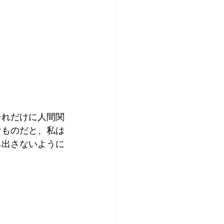
。
それだけに人間関
なものだと、私は
ち出さないように