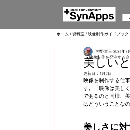
ホーム
/
資料室
/
映像制作ガイドブック
神野富三
2024年8
映像制作を発注する企
美しい
更新日：
1月2日
映像を制作する仕
す。「映像は美し
であるのと同様、
はどういうことな
美しさに対