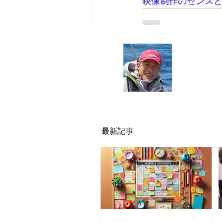
映像制作のセンス
執筆者・
神
名古屋の映像
シナリオ・
JR東海・ト
最新記事