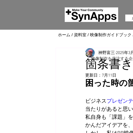
ホーム
/
資料室
/
映像制作ガイドブック
神野富三
2025年3
映像制作を発注する企
箇条書
更新日：
7月11日
困った時の
ビジネス
プレゼン
当たりがあると思
私自身も「課題」
かんだアイデアを