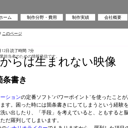
ホーム
制作分野・費用
制作実績
会社概要
/
このページ
月12日
読了時間: 7分
業担当者のための情報発信です。
きからは生まれない映像
箇条書き
テーション
の定番ソフト“パワーポイント”を使ったこと
います。困った時には箇条書きにしてしまうという経験
を洗い出したり、「手段」を考えていると、ともすると
、ただ羅列してしまいます。