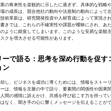
事業の将来性を楽観的に示したに過ぎず、具体的な戦略
市場の成長は、競合他社の動向や法規制の動向によって
、技術革新は、研究開発投資や人材育成によって実現さ
条書きでは、これらの不確実性や課題が曖昧にされ、あ
かのように錯覚してしまいます。このような安易な楽観
リスクを増大させる可能性があります。
リーで語る：思考を深め行動を促す
ョン
脱却し、ビジネスを成功に導くためには、情報をストー
リーは、情報を文脈の中で語り、要素間の関係性や因果
、人間の感情に訴えかけ、共感を呼び起こす力を持って
ではなく、聞き手の心に響くメッセージを伝えることが