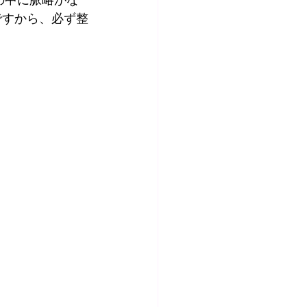
の中に脈略がな
ですから、必ず整