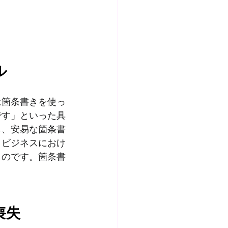
ル
は箇条書きを使っ
です」といった具
し、安易な箇条書
。ビジネスにおけ
ものです。箇条書
喪失