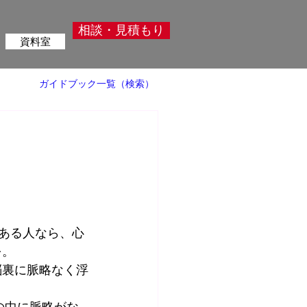
相談・見積もり
資料室
ガイドブック一覧（検索）
がある人なら、心
を。
脳裏に脈略なく浮