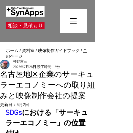
相談・見積もり
ホーム
/
資料室
/
映像制作ガイドブック
/
こ
のページ
神野富三
2025年7月28日
読了時間: 19分
名古屋地区企業のサーキュ
ラーエコノミーへの取り組
みと映像制作会社の提案
更新日：
5月2日
SDGs
における「サーキュ
ラーエコノミー」の位置