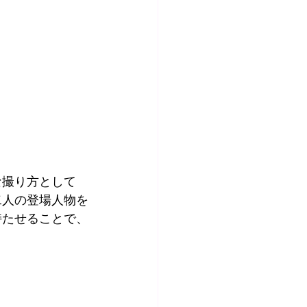
な撮り方として
二人の登場人物を
持たせることで、