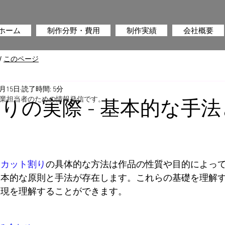
ホーム
制作分野・費用
制作実績
会社概要
/
このページ
1月15日
読了時間: 5分
業担当者のための情報発信です。
りの実際 - 基本的な手
、
カット割り
の具体的な方法は作品の性質や目的によっ
基本的な原則と手法が存在します。これらの基礎を理解
表現を理解することができます。