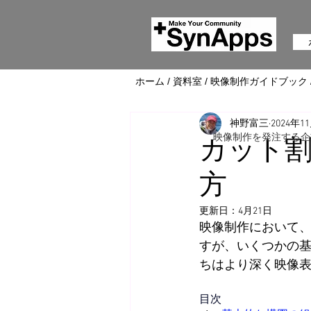
ホーム
/
資料室
/
映像制作ガイドブック
神野富三
2024年1
映像制作を発注する企
カット割
方
更新日：
4月21日
映像制作において
すが、いくつかの
ちはより深く映像
目次